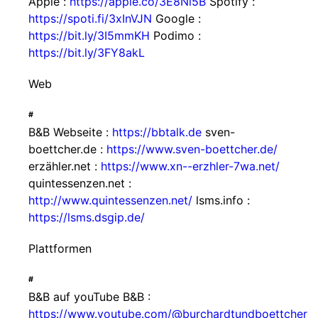
Apple :
https://apple.co/3E8Nl5B
Spotify :
https://spoti.fi/3xInVJN
Google :
https://bit.ly/3I5mmKH
Podimo :
https://bit.ly/3FY8akL
Web
#
B&B Webseite :
https://bbtalk.de
sven-
boettcher.de :
https://www.sven-boettcher.de/
erzähler.net :
https://www.xn--erzhler-7wa.net/
quintessenzen.net :
http://www.quintessenzen.net/
lsms.info :
https://lsms.dsgip.de/
Plattformen
#
B&B auf youTube B&B :
https://www.youtube.com/@burchardtundboettcher